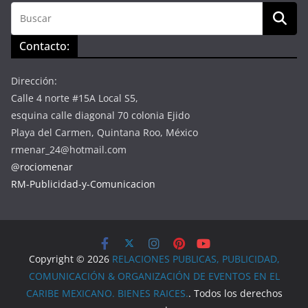
Contacto:
Dirección:
Calle 4 norte #15A Local S5,
esquina calle diagonal 70 colonia Ejido
Playa del Carmen, Quintana Roo, México
rmenar_24@hotmail.com
@rociomenar
RM-Publicidad-y-Comunicacion
Copyright © 2026
RELACIONES PUBLICAS, PUBLICIDAD,
COMUNICACIÓN & ORGANIZACIÓN DE EVENTOS EN EL
CARIBE MEXICANO. BIENES RAICES.
. Todos los derechos