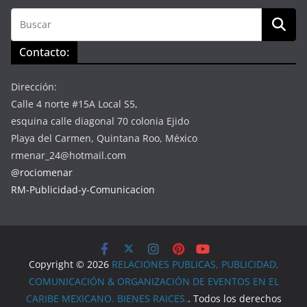
Contacto:
Dirección:
Calle 4 norte #15A Local S5,
esquina calle diagonal 70 colonia Ejido
Playa del Carmen, Quintana Roo, México
rmenar_24@hotmail.com
@rociomenar
RM-Publicidad-y-Comunicacion
Copyright © 2026
RELACIONES PUBLICAS, PUBLICIDAD,
COMUNICACIÓN & ORGANIZACIÓN DE EVENTOS EN EL
CARIBE MEXICANO. BIENES RAICES.
. Todos los derechos