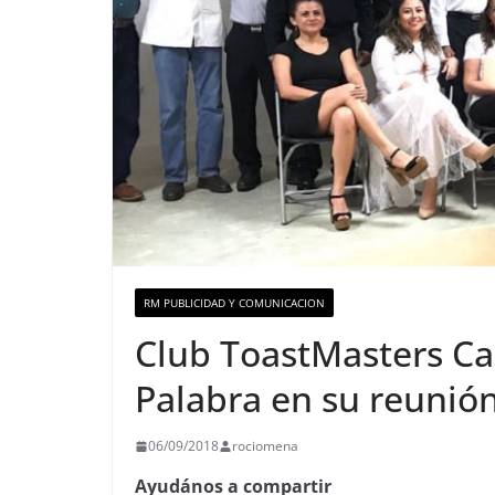
RM PUBLICIDAD Y COMUNICACION
Club ToastMasters Ca
Palabra en su reunió
06/09/2018
rociomena
Ayudános a compartir