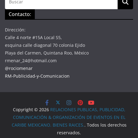
Contacto:
Dirección:
Calle 4 norte #15A Local S5,
esquina calle diagonal 70 colonia Ejido
Playa del Carmen, Quintana Roo, México
rmenar_24@hotmail.com
@rociomenar
RM-Publicidad-y-Comunicacion
Copyright © 2026
RELACIONES PUBLICAS, PUBLICIDAD,
COMUNICACIÓN & ORGANIZACIÓN DE EVENTOS EN EL
CARIBE MEXICANO. BIENES RAICES.
. Todos los derechos
reservados.