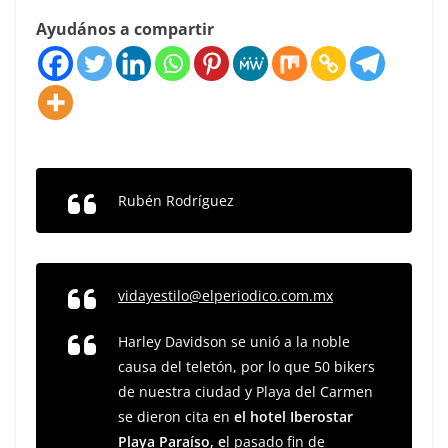
Ayudános a compartir
Rubén Rodríguez
vidayestilo@elperiodico.com.mx
Harley Davidson se unió a la noble
causa del teletón, por lo que 50 bikers
de nuestra ciudad y Playa del Carmen
se dieron cita en
el hotel Iberostar
Playa Paraíso, e
l pasado fin de