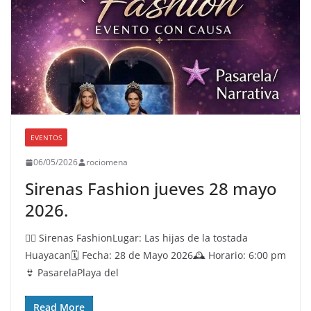
EVENTOS
06/05/2026
rociomena
Sirenas Fashion jueves 28 mayo
2026.
🧜‍♀️ Sirenas FashionLugar: Las hijas de la tostada
Huayacan🗓️ Fecha: 28 de Mayo 2026🕰️ Horario: 6:00 pm
👙 PasarelaPlaya del
Read More