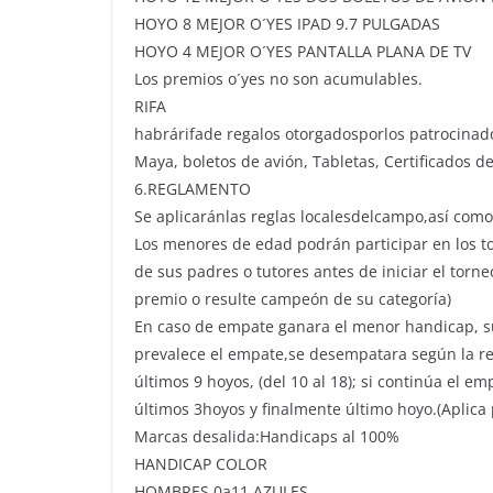
HOYO 8 MEJOR O´YES IPAD 9.7 PULGADAS
HOYO 4 MEJOR O´YES PANTALLA PLANA DE TV
Los premios o´yes no son acumulables.
RIFA
habrárifade regalos otorgadosporlos patrocinado
Maya, boletos de avión, Tabletas, Certificados 
6.REGLAMENTO
Se aplicaránlas reglas localesdelcampo,así com
Los menores de edad podrán participar en los t
de sus padres o tutores antes de iniciar el tor
premio o resulte campeón de su categoría)
En caso de empate ganara el menor handicap, su
prevalece el empate,se desempatara según la reg
últimos 9 hoyos, (del 10 al 18); si continúa el 
últimos 3hoyos y finalmente último hoyo.(Aplica 
Marcas desalida:Handicaps al 100%
HANDICAP COLOR
HOMBRES 0a11 AZULES