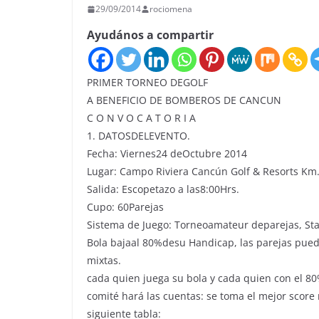
29/09/2014
rociomena
Ayudános a compartir
PRIMER TORNEO DEGOLF
A BENEFICIO DE BOMBEROS DE CANCUN
C O N V O C A T O R I A
1. DATOSDELEVENTO.
Fecha: Viernes24 deOctubre 2014
Lugar: Campo Riviera Cancún Golf & Resorts Km.
Salida: Escopetazo a las8:00Hrs.
Cupo: 60Parejas
Sistema de Juego: Torneoamateur deparejas, St
Bola bajaal 80%desu Handicap, las parejas pue
mixtas.
cada quien juega su bola y cada quien con el 80
comité hará las cuentas: se toma el mejor score
siguiente tabla: