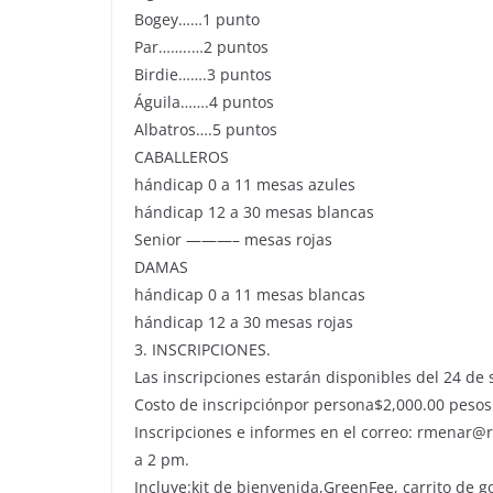
Bogey……1 punto
Par……..…2 puntos
Birdie…….3 puntos
Águila…….4 puntos
Albatros….5 puntos
CABALLEROS
hándicap 0 a 11 mesas azules
hándicap 12 a 30 mesas blancas
Senior ———– mesas rojas
DAMAS
hándicap 0 a 11 mesas blancas
hándicap 12 a 30 mesas rojas
3. INSCRIPCIONES.
Las inscripciones estarán disponibles del 24 de
Costo de inscripciónpor persona$2,000.00 peso
Inscripciones e informes en el correo: rmenar@
a 2 pm.
Incluye:kit de bienvenida,GreenFee, carrito de g