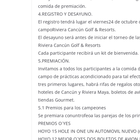
comida de premiación.
4.REGISTRO Y DESAYUNO.
El registro tendrá lugar el viernes24 de octubre 
campoRiviera Cancún Golf & Resorts.
El desayuno será antes de iniciar el torneo de l
Riviera Cancún Golf & Resorts
Cada participante recibirá un kit de bienvenida.
5.PREMIACIÓN.
Invitamos a todos los participantes a la comida 
campo de prácticas acondicionado para tal efect
tres primeros lugares, habrá rifas de regalos ot
hoteles de Cancún y Riviera Maya, boletos de av
tiendas Gourmet.
5.1 Premios para los campeones
Se premiara conuntrofeoa las parejas de los pri
PREMIOS O´YES
HOYO 15 HOLE IN ONE UN AUTOMOVIL NUEVO (da
HOYO 12 MEJOR O´YES DOS BOLETOS DE AVION