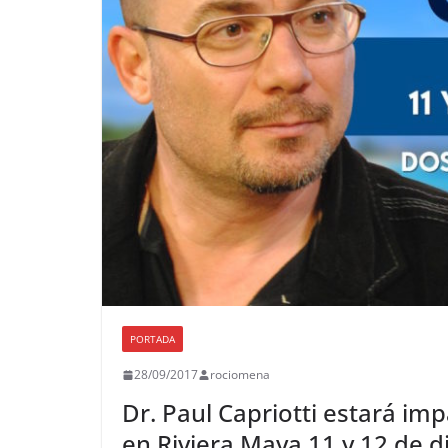
PORTADA
28/09/2017
rociomena
Dr. Paul Capriotti estará im
en Riviera Maya 11 y 12 de 