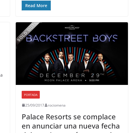
Read More
 a
PORTADA
25/09/2017
rociomena
Palace Resorts se complace
en anunciar una nueva fecha